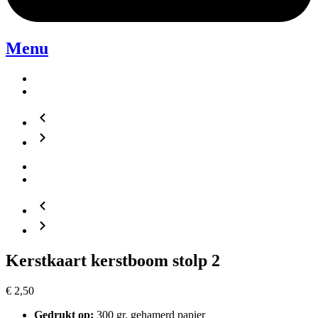
Menu
Kerstkaart kerstboom stolp 2
€
2,50
Gedrukt op:
300 gr. gehamerd papier